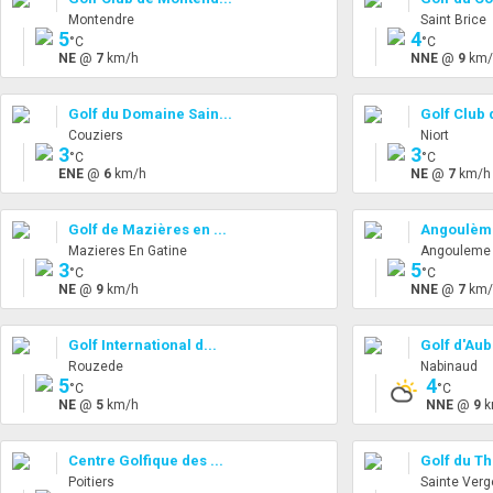
Montendre
Saint Brice
5
4
°C
°C
NE
@
7
km/h
NNE
@
9
km/
Golf du Domaine Sain...
Golf Club 
Couziers
Niort
3
3
°C
°C
ENE
@
6
km/h
NE
@
7
km/h
Golf de Mazières en ...
Angoulème 
Mazieres En Gatine
Angouleme
3
5
°C
°C
NE
@
9
km/h
NNE
@
7
km/
Golf International d...
Golf d'Aub
Rouzede
Nabinaud
5
4
°C
°C
NE
@
5
km/h
NNE
@
9
k
Centre Golfique des ...
Golf du T
Poitiers
Sainte Verg