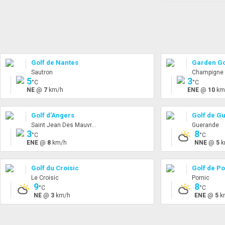
Golf de Nantes
Garden Go
Sautron
Champigne
5
3
°C
°C
NE
@
7
km/h
ENE
@
10
km
Golf d'Angers
Golf de G
Saint Jean Des Mauvr...
Guerande
3
8
°C
°C
ENE
@
8
km/h
NNE
@
5
k
Golf du Croisic
Golf de Po
Le Croisic
Pornic
9
8
°C
°C
NE
@
3
km/h
ENE
@
5
k