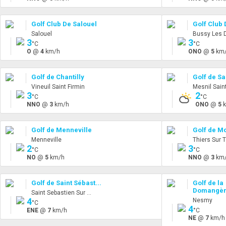
Golf Club De Salouel
Golf Club
Salouel
Bussy Les 
3
3
°C
°C
O
@
4
km/h
ONO
@
5
km
Golf de Chantilly
Golf de Sai
Vineuil Saint Firmin
Mesnil Sain
3
2
°C
°C
NNO
@
3
km/h
ONO
@
5
k
Golf de Menneville
Golf de M
Menneville
Thiers Sur 
2
3
°C
°C
NO
@
5
km/h
NNO
@
3
km
Golf de Saint Sébast...
Golf de la
Domangère
Saint Sebastien Sur ...
4
Nesmy
°C
4
ENE
@
7
km/h
°C
NE
@
7
km/h