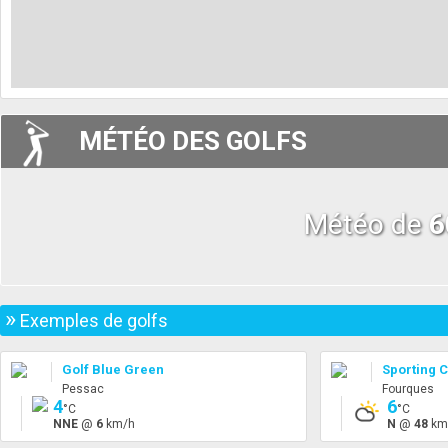
MÉTÉO DES GOLFS
Météo de
6
»
Exemples de golfs
Golf Blue Green
Sporting C
Pessac
Fourques
4
6
°C
°C
NNE
@
6
km/h
N
@
48
km