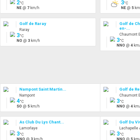
2
3
°C
°C
NE
@
7
km/h
NE
@
5
km
Golf de Raray
Golf de C
en-...
Raray
3
Chaumont E
°C
3
NO
@
3
km/h
°C
NNO
@
4
km
Nampont Saint Martin...
Golf de R
Nampont
Chaumont E
4
3
°C
°C
SO
@
5
km/h
NNO
@
4
km
As Club Du Lys Chant...
Golf Du Vi
Lamorlaye
Lachapelle 
3
3
°C
°C
NNO
@
3
km/h
NNO
@
5
km