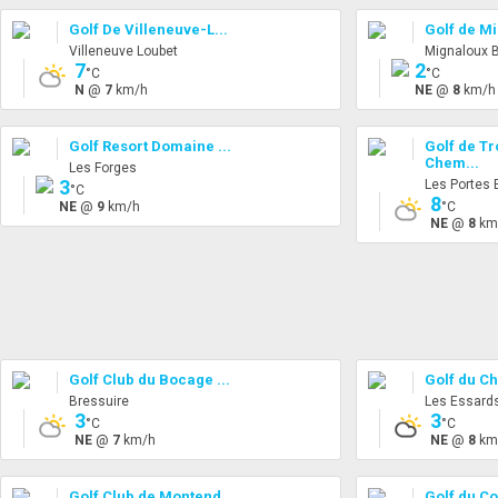
Golf De Villeneuve-L...
Golf de Mi
Villeneuve Loubet
Mignaloux 
7
2
°C
°C
N
@
7
km/h
NE
@
8
km/h
Golf Resort Domaine ...
Golf de T
Chem...
Les Forges
3
Les Portes 
°C
8
NE
@
9
km/h
°C
NE
@
8
km
Golf Club du Bocage ...
Golf du Ch
Bressuire
Les Essard
3
3
°C
°C
NE
@
7
km/h
NE
@
8
km
Golf Club de Montend...
Golf du C