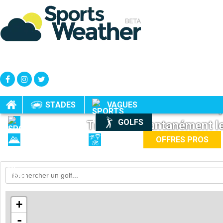
Sports weather,
STADES
VAGUES
KITE / WINDSURF
GOLFS
Trouve instantanément le
MONTAGNES
AUTRES
OFFRES PROS
+
-