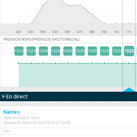
02h
03h
04h
05h
06h
07h
08h
09h
10h
11h
PRESSION ATMOSPHÉRIQUE (HECTOPASCAL)
1025
1024
1024
1024
1024
1025
1025
1025
1025
1025
»
En direct
Nantes
Station située à 7kms
Relevés du Mardi 23 Août 2016 à 15H30
VENT