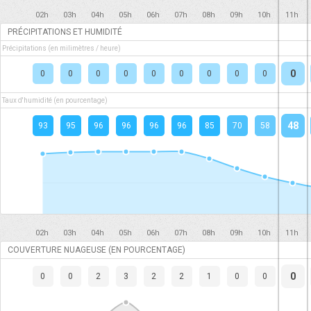
02h
03h
04h
05h
06h
07h
08h
09h
10h
11h
PRÉCIPITATIONS ET HUMIDITÉ
Précipitations (en milimètres / heure)
0
0
0
0
0
0
0
0
0
0
Taux d'humidité (en pourcentage)
48
93
95
96
96
96
96
85
70
58
02h
03h
04h
05h
06h
07h
08h
09h
10h
11h
COUVERTURE NUAGEUSE (EN POURCENTAGE)
0
0
0
2
3
2
2
1
0
0