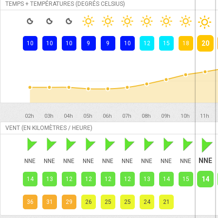
TEMPS + TEMPÉRATURES (DEGRÉS CELSIUS)
20
10
10
10
9
9
10
12
15
18
02h
03h
04h
05h
06h
07h
08h
09h
10h
11h
VENT (EN KILOMÈTRES / HEURE)
NNE
NNE
NNE
NNE
NNE
NNE
NNE
NNE
NNE
NNE
14
14
13
12
12
12
12
13
14
15
36
31
29
26
25
25
24
21