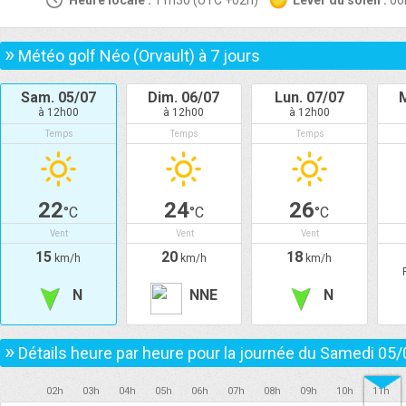
Heure locale :
11h30 (UTC +02h)
Lever du soleil :
0
»
Météo golf Néo (Orvault) à
7
jours
Sam. 05/07
Dim. 06/07
Lun. 07/07
à 12h00
à 12h00
à 12h00
Temps
Temps
Temps
22
24
26
°C
°C
°C
Vent
Vent
Vent
15
20
18
km/h
km/h
km/h
N
NNE
N
»
Détails heure par heure pour la journée du
Samedi 05/
02h
03h
04h
05h
06h
07h
08h
09h
10h
11h