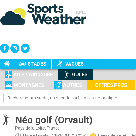
+
-
STADES
VAGUES
KITE / WINDSURF
GOLFS
MONTAGNES
AUTRES
OFFRES PROS
Néo golf (Orvault)
Pays de la Loire, France