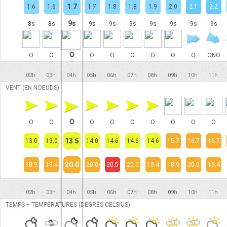
1.7
1.6
1.6
1.7
1.8
1.8
1.9
2.0
2.1
2.2
9s
8s
8s
9s
9s
9s
9s
9s
9s
9s
O
O
O
O
O
O
O
O
O
ONO
02h
03h
04h
05h
06h
07h
08h
09h
10h
11h
VENT (EN NOEUDS)
O
O
O
O
O
O
O
O
O
O
13.5
13.0
13.0
14.0
14.6
14.6
14.6
15.7
16.7
16.7
20.0
18.9
19.4
20.0
20.5
20.0
19.4
18.9
20.0
19.4
02h
03h
04h
05h
06h
07h
08h
09h
10h
11h
TEMPS + TEMPÉRATURES (DEGRÉS CELSIUS)