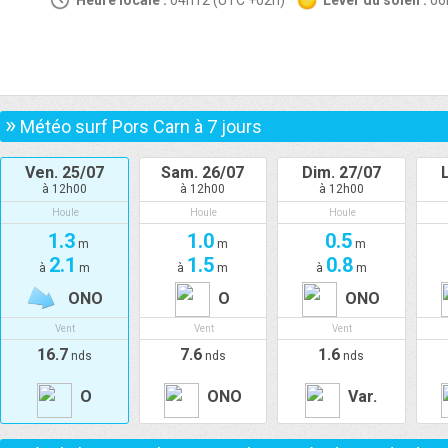
Heure locale :
04h12 (UTC +02h)
Lever du soleil :
0
»
Météo surf Pors Carn à
7
jours
Ven. 25/07
Sam. 26/07
Dim. 27/07
à 12h00
à 12h00
à 12h00
Houle
Houle
Houle
1.3
1.0
0.5
m
m
m
2.1
1.5
0.8
à
m
à
m
à
m
ONO
O
ONO
Vent
Vent
Vent
16.7
7.6
1.6
nds
nds
nds
O
ONO
Var.