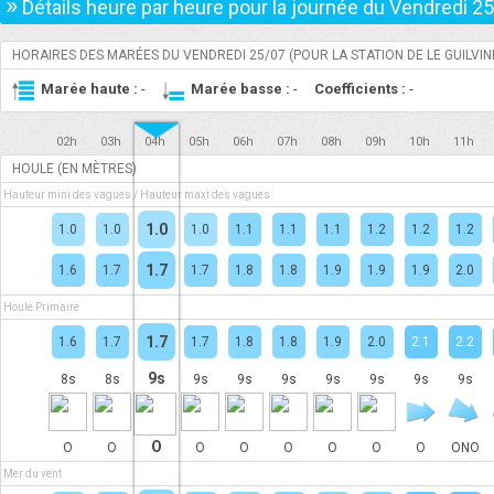
»
Détails heure par heure pour la journée du
Vendredi 2
HORAIRES DES MARÉES DU
VENDREDI 25/07
(POUR LA STATION DE LE GUILVIN
Marée haute :
-
Marée basse :
-
Coefficients :
-
02h
03h
04h
05h
06h
07h
08h
09h
10h
11h
HOULE (EN MÈTRES)
Hauteur mini des vagues / Hauteur maxi des vagues
1.0
1.0
1.0
1.0
1.1
1.1
1.1
1.2
1.2
1.2
1.7
1.6
1.7
1.7
1.8
1.8
1.9
1.9
1.9
2.0
Houle Primaire
1.7
1.6
1.7
1.7
1.8
1.8
1.9
2.0
2.1
2.2
9s
8s
8s
9s
9s
9s
9s
9s
9s
9s
O
O
O
O
O
O
O
O
O
ONO
Mer du vent