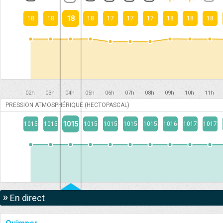
18
18
18
18
17
17
17
18
18
18
02h
03h
04h
05h
06h
07h
08h
09h
10h
11h
PRESSION ATMOSPHÉRIQUE (HECTOPASCAL)
1015
1015
1015
1015
1015
1015
1015
1016
1017
1017
»
En direct