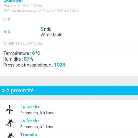
Quimper
Station située à 20kms
Relevés du Mercredi 23 Février 2022 à 07H00
VENT
0
nds
n.c
Vent stable
CONDITIONS CLIMATIQUES
6
Température :
°C
87
Humidité :
%
1028
Pression atmosphérique :
»
A proximité
La Torche
Penmarch, à 0 kms
La Torche
Penmarch, à 1 kms
Tronoën