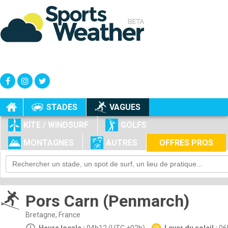
+
-
STADES
VAGUES
KITE / WINDSURF
GOLFS
MONTAGNES
AUTRES
OFFRES PROS
Pors Carn (Penmarch)
Bretagne, France