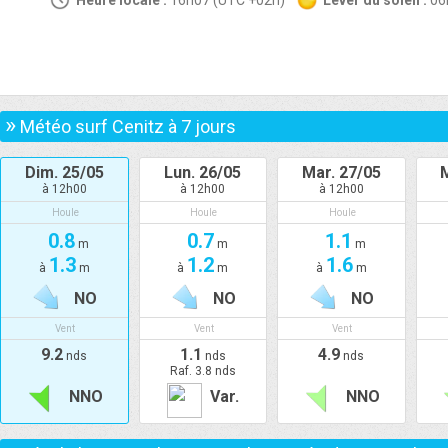
Heure locale :
16h07 (UTC +02h)
Lever du soleil :
0
»
Météo surf Cenitz à
7
jours
Dim. 25/05
Lun. 26/05
Mar. 27/05
M
à 12h00
à 12h00
à 12h00
Houle
Houle
Houle
0.8
0.7
1.1
m
m
m
1.3
1.2
1.6
à
m
à
m
à
m
NO
NO
NO
Vent
Vent
Vent
9.2
1.1
4.9
nds
nds
nds
Raf. 3.8 nds
NNO
Var.
NNO