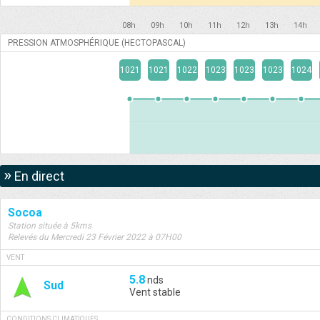
08h
09h
10h
11h
12h
13h
14h
PRESSION ATMOSPHÉRIQUE (HECTOPASCAL)
1021
1021
1022
1023
1023
1023
1024
»
En direct
Socoa
Station située à 5kms
Relevés du Mercredi 23 Février 2022 à 07H00
VENT
5.8
nds
Sud
Vent stable
CONDITIONS CLIMATIQUES