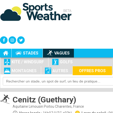
+
-
STADES
VAGUES
KITE / WINDSURF
GOLFS
MONTAGNES
AUTRES
OFFRES PROS
Cenitz (Guethary)
Aquitaine Limousin Poitou Charentes, France