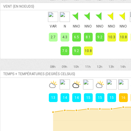
VENT (EN NOEUDS)
VAR
N
NNO
NNO
NNO
NNO
NNO
2.7
4.3
6.5
8.1
9.2
10.3
10.8
7.0
9.2
10.8
08h
09h
10h
11h
12h
13h
14h
TEMPS + TEMPÉRATURES (DEGRÉS CELSIUS)
13
14
14
15
15
15
16