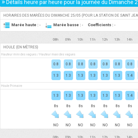
»
Détails heure par heure pour la journée du
Dimanche 2
HORAIRES DES MARÉES DU
DIMANCHE 25/05
(POUR LA STATION DE SAINT JEA
Marée haute :
-
Marée basse :
-
Coefficients :
-
08h
09h
10h
11h
12h
13h
14h
HOULE (EN MÈTRES)
Hauteur mini des vagues / Hauteur maxi des vagues
0.8
0.8
0.8
0.8
0.8
0.8
0.8
1.3
1.3
1.3
1.3
1.3
1.3
1.4
Houle Primaire
1.3
1.3
1.3
1.3
1.3
1.3
1.4
8s
8s
8s
8s
8s
8s
8s
NO
NO
NO
NO
NO
NO
NO
08h
09h
10h
11h
12h
13h
14h