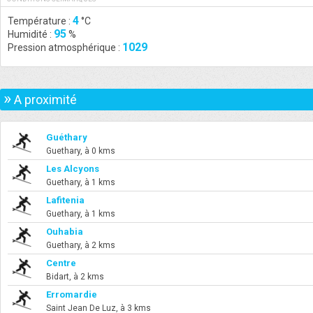
4
Température :
°C
95
Humidité :
%
1029
Pression atmosphérique :
»
A proximité
Guéthary
Guethary, à 0 kms
Les Alcyons
Guethary, à 1 kms
Lafitenia
Guethary, à 1 kms
Ouhabia
Guethary, à 2 kms
Centre
Bidart, à 2 kms
Erromardie
Saint Jean De Luz, à 3 kms