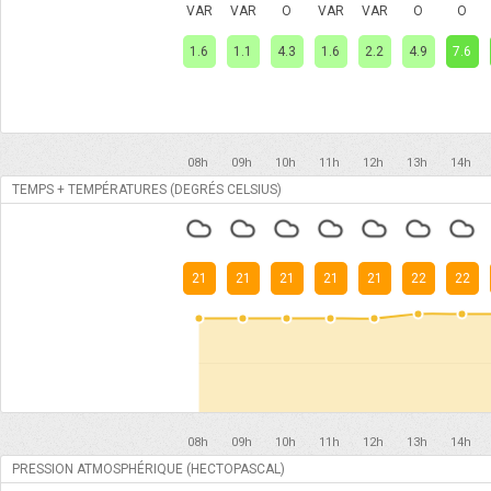
VAR
VAR
O
VAR
VAR
O
O
1.6
1.1
4.3
1.6
2.2
4.9
7.6
08h
09h
10h
11h
12h
13h
14h
TEMPS + TEMPÉRATURES (DEGRÉS CELSIUS)
21
21
21
21
21
22
22
08h
09h
10h
11h
12h
13h
14h
PRESSION ATMOSPHÉRIQUE (HECTOPASCAL)