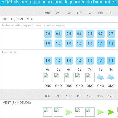
»
Détails heure par heure pour la journée du
Dimanche 2
08h
09h
10h
11h
12h
13h
14h
HOULE (EN MÈTRES)
Hauteur mini des vagues / Hauteur maxi des vagues
0.6
0.6
0.6
0.6
0.6
0.7
0.7
1.0
1.0
1.0
1.0
1.0
1.1
1.2
Houle Primaire
1.0
1.0
1.0
1.0
1.0
1.1
1.2
6s
6s
6s
6s
7s
7s
8s
ONO
ONO
ONO
ONO
ONO
ONO
ONO
08h
09h
10h
11h
12h
13h
14h
VENT (EN NOEUDS)