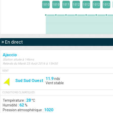
1010
1010
1011
1012
1012
1012
1012
»
En direct
Ajaccio
Station située à 14kms
Relevés du Mardi 23 Août 2016 à 15H30
VENT
11.9
nds
Sud Sud Ouest
Vent stable
CONDITIONS CLIMATIQUES
28
Température :
°C
62
Humidité :
%
1020
Pression atmosphérique :