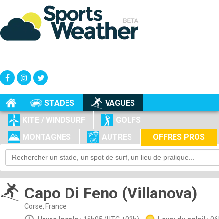
+
-
STADES
VAGUES
KITE / WINDSURF
GOLFS
MONTAGNES
AUTRES
OFFRES PROS
Capo Di Feno (Villanova)
Corse, France