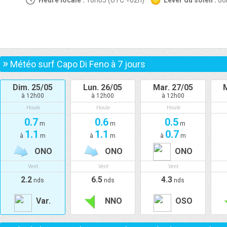
Heure locale :
16h05 (UTC +02h)
Lever du soleil :
0
»
Météo surf Capo Di Feno à
7
jours
Dim. 25/05
Lun. 26/05
Mar. 27/05
M
à 12h00
à 12h00
à 12h00
Houle
Houle
Houle
0.7
0.6
0.5
m
m
m
1.1
1.1
0.7
à
m
à
m
à
m
ONO
ONO
ONO
Vent
Vent
Vent
2.2
6.5
4.3
nds
nds
nds
Var.
NNO
OSO