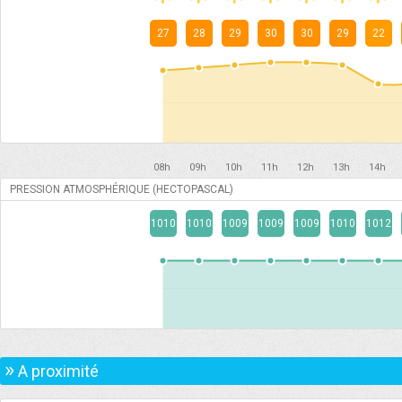
27
28
29
30
30
29
22
08h
09h
10h
11h
12h
13h
14h
PRESSION ATMOSPHÉRIQUE (HECTOPASCAL)
1010
1010
1009
1009
1009
1010
1012
»
A proximité