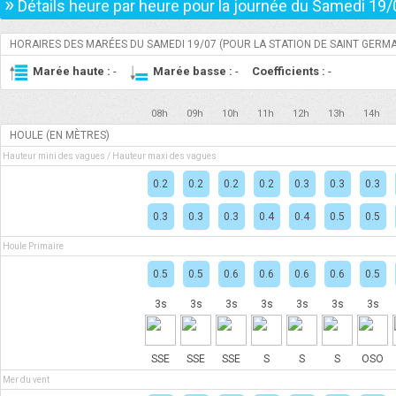
»
Détails heure par heure pour la journée du
Samedi 19/
HORAIRES DES MARÉES DU
SAMEDI 19/07
(POUR LA STATION DE SAINT GERMA
Marée haute :
-
Marée basse :
-
Coefficients :
-
08h
09h
10h
11h
12h
13h
14h
HOULE (EN MÈTRES)
Hauteur mini des vagues / Hauteur maxi des vagues
0.2
0.2
0.2
0.2
0.3
0.3
0.3
0.3
0.3
0.3
0.4
0.4
0.5
0.5
Houle Primaire
0.5
0.5
0.6
0.6
0.6
0.6
0.5
3s
3s
3s
3s
3s
3s
3s
SSE
SSE
SSE
S
S
S
OSO
Mer du vent