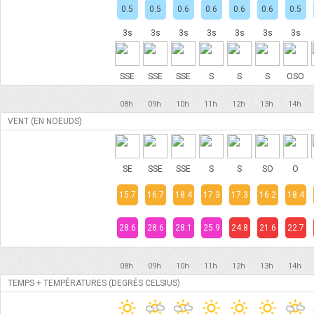
0.5
0.5
0.6
0.6
0.6
0.6
0.5
3s
3s
3s
3s
3s
3s
3s
SSE
SSE
SSE
S
S
S
OSO
08h
09h
10h
11h
12h
13h
14h
VENT (EN NOEUDS)
SE
SSE
SSE
S
S
SO
O
15.7
16.7
18.4
17.3
17.3
16.2
18.4
28.6
28.6
28.1
25.9
24.8
21.6
22.7
08h
09h
10h
11h
12h
13h
14h
TEMPS + TEMPÉRATURES (DEGRÉS CELSIUS)