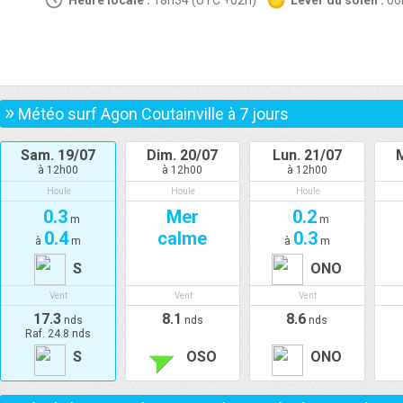
Heure locale :
18h34 (UTC +02h)
Lever du soleil :
0
»
Météo surf Agon Coutainville à
7
jours
Sam. 19/07
Dim. 20/07
Lun. 21/07
à 12h00
à 12h00
à 12h00
Houle
Houle
Houle
0.3
Mer
0.2
m
m
0.4
calme
0.3
à
m
à
m
S
ONO
Vent
Vent
Vent
17.3
8.1
8.6
nds
nds
nds
Raf. 24.8 nds
S
OSO
ONO