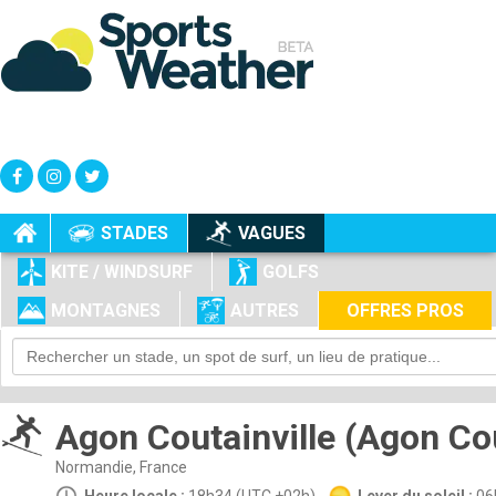
+
-
STADES
VAGUES
KITE / WINDSURF
GOLFS
MONTAGNES
AUTRES
OFFRES PROS
Agon Coutainville (Agon Cou
Normandie, France