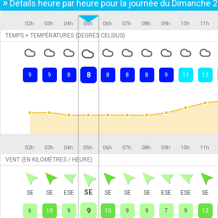
»
Détails heure par heure pour la journée du
Dimanche 2
02h
03h
04h
05h
06h
07h
08h
09h
10h
11h
TEMPS + TEMPÉRATURES (DEGRÉS CELSIUS)
8
9
9
8
8
8
8
9
11
13
02h
03h
04h
05h
06h
07h
08h
09h
10h
11h
VENT (EN KILOMÈTRES / HEURE)
SE
SE
SE
ESE
SE
SE
SE
ESE
ESE
SE
9
6
10
9
10
9
9
7
9
12