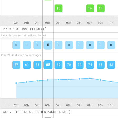
15
16
14
02h
03h
04h
05h
06h
07h
08h
09h
10h
11h
PRÉCIPITATIONS ET HUMIDITÉ
Précipitations (en milimètres / heure)
0
0
0
0
0
0
0
0
0
0
Taux d'humidité (en pourcentage)
68
57
61
66
69
70
72
74
68
63
02h
03h
04h
05h
06h
07h
08h
09h
10h
11h
COUVERTURE NUAGEUSE (EN POURCENTAGE)