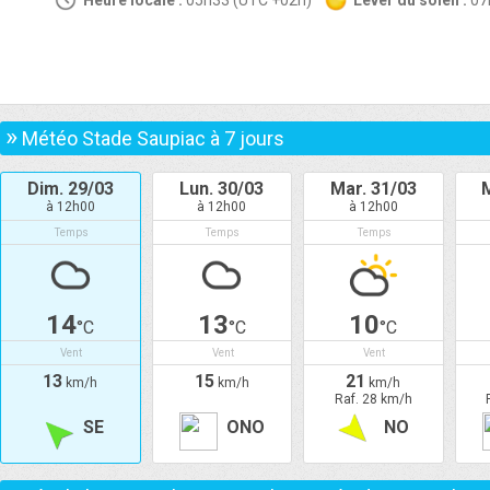
Heure locale :
05h33 (UTC +02h)
Lever du soleil :
0
»
Météo Stade Saupiac à
7
jours
Dim. 29/03
Lun. 30/03
Mar. 31/03
M
à 12h00
à 12h00
à 12h00
Temps
Temps
Temps
14
13
10
°C
°C
°C
Vent
Vent
Vent
13
15
21
km/h
km/h
km/h
Raf. 28 km/h
SE
ONO
NO