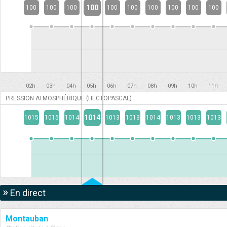
100
100
100
100
100
100
100
100
100
100
02h
03h
04h
05h
06h
07h
08h
09h
10h
11h
PRESSION ATMOSPHÉRIQUE (HECTOPASCAL)
1014
1015
1015
1014
1013
1013
1014
1013
1013
1013
»
En direct
Montauban