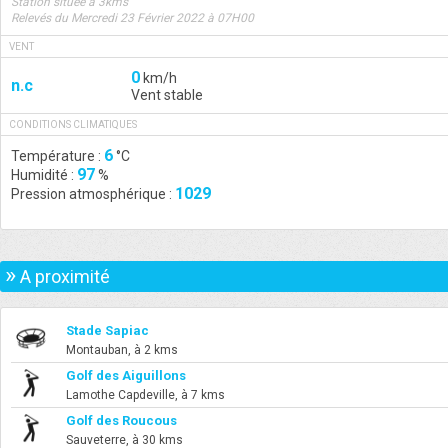
Station située à 3kms
Relevés du Mercredi 23 Février 2022 à 07H00
VENT
0
km/h
n.c
Vent stable
CONDITIONS CLIMATIQUES
6
Température :
°C
97
Humidité :
%
1029
Pression atmosphérique :
»
A proximité
Stade Sapiac
Montauban, à 2 kms
Golf des Aiguillons
Lamothe Capdeville, à 7 kms
Golf des Roucous
Sauveterre, à 30 kms