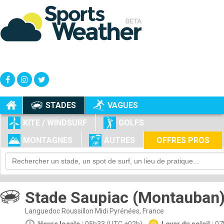
+
-
STADES
VAGUES
KITE / WINDSURF
GOLFS
MONTAGNES
AUTRES
OFFRES PROS
Stade Saupiac (Montauban
Languedoc Roussillon Midi Pyrénées, France