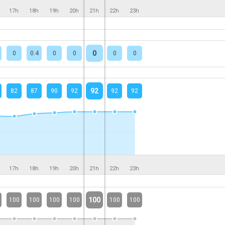
17h
18h
19h
20h
21h
22h
23h
0
0
0.4
0
0
0
0
92
82
87
90
92
92
92
17h
18h
19h
20h
21h
22h
23h
100
100
100
100
100
100
100