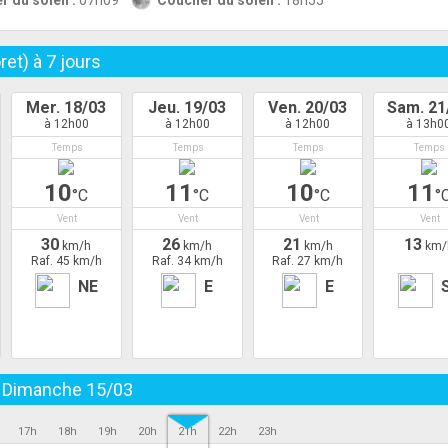
r du soleil :
07h09
Coucher du soleil :
18h55
ret) à
7
jours
Mer. 18/03
Jeu. 19/03
Ven. 20/03
Sam. 21
à 12h00
à 12h00
à 12h00
à 13h0
Temps
Temps
Temps
Temps
10
11
10
11
°C
°C
°C
°
Vent
Vent
Vent
Vent
30
26
21
13
km/h
km/h
km/h
km/
Raf. 45 km/h
Raf. 34 km/h
Raf. 27 km/h
NE
E
E
u
Dimanche 15/03
17h
18h
19h
20h
21h
22h
23h