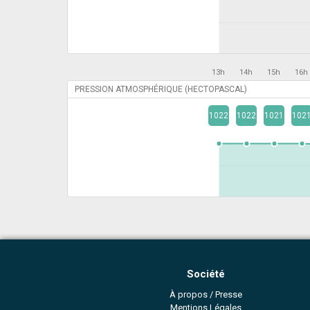
13h
14h
15h
16h
PRESSION ATMOSPHÉRIQUE (HECTOPASCAL)
1022
1022
1021
102
Société
À propos / Presse
Mentions Légales