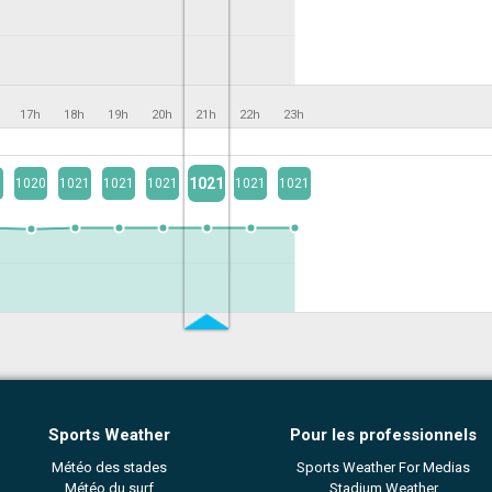
17h
18h
19h
20h
21h
22h
23h
1021
1
1020
1021
1021
1021
1021
1021
Sports Weather
Pour les professionnels
Météo des stades
Sports Weather For Medias
Météo du surf
Stadium Weather