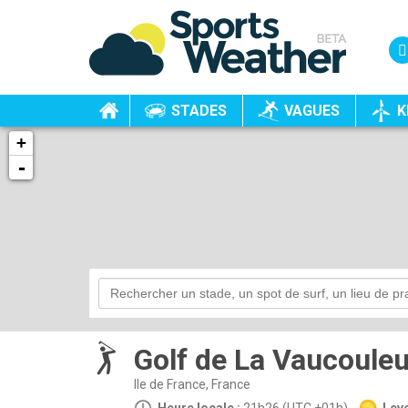
STADES
VAGUES
K
+
-
Golf de La Vaucouleu
Ile de France, France