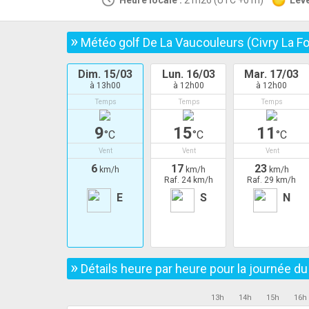
Heure locale :
21h26 (UTC +01h)
Leve
»
Météo golf De La Vaucouleurs (Civry La Fo
Dim. 15/03
Lun. 16/03
Mar. 17/03
à 13h00
à 12h00
à 12h00
Temps
Temps
Temps
9
15
11
°C
°C
°C
Vent
Vent
Vent
6
17
23
km/h
km/h
km/h
Raf. 24 km/h
Raf. 29 km/h
E
S
N
»
Détails heure par heure pour la journée d
13h
14h
15h
16h