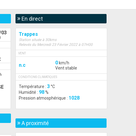
»
En direct
/03
Trappes
0
Station située à 30kms
Relevés du Mercredi 23 Février 2022 à 07H00
VENT
C
0
km/h
n.c
Vent stable
h
CONDITIONS CLIMATIQUES
3
Température :
°C
SE
98
Humidité :
%
1028
Pression atmosphérique :
»
A proximité