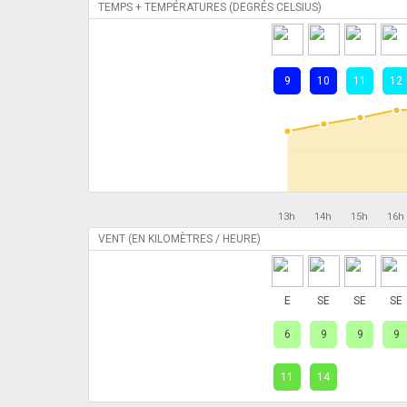
TEMPS + TEMPÉRATURES (DEGRÉS CELSIUS)
9
10
11
12
13h
14h
15h
16h
VENT (EN KILOMÈTRES / HEURE)
E
SE
SE
SE
6
9
9
9
11
14