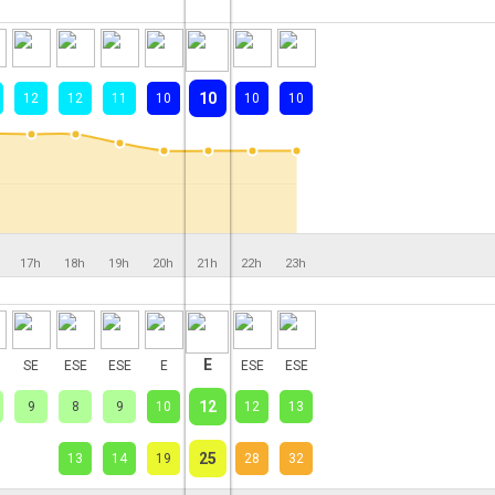
10
12
12
11
10
10
10
17h
18h
19h
20h
21h
22h
23h
E
SE
ESE
ESE
E
ESE
ESE
12
9
8
9
10
12
13
25
13
14
19
28
32