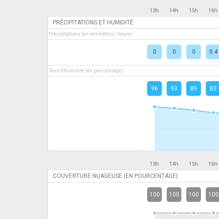
13h
14h
15h
16h
PRÉCIPITATIONS ET HUMIDITÉ
Précipitations (en milimètres / heure)
0
0
0
0.4
Taux d'humidité (en pourcentage)
96
93
89
83
13h
14h
15h
16h
COUVERTURE NUAGEUSE (EN POURCENTAGE)
100
100
100
100