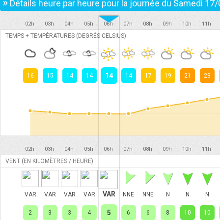
»
Détails heure par heure pour la journée du
Samedi 17/
02h
03h
04h
05h
06h
07h
08h
09h
10h
11h
TEMPS + TEMPÉRATURES (DEGRÉS CELSIUS)
14
16
15
14
14
14
17
19
21
23
02h
03h
04h
05h
06h
07h
08h
09h
10h
11h
VENT (EN KILOMÈTRES / HEURE)
VAR
VAR
VAR
VAR
VAR
NNE
NNE
N
N
N
5
2
3
3
4
6
6
8
10
10