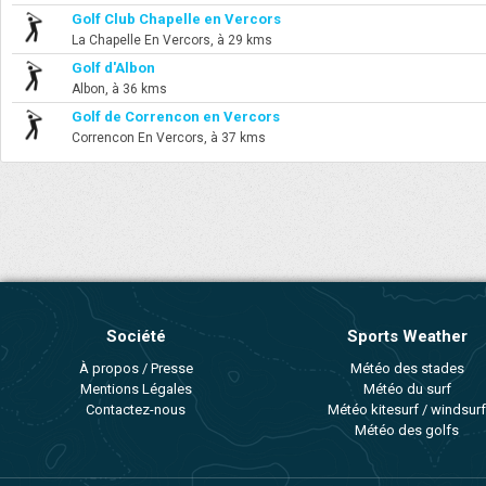
Golf Club Chapelle en Vercors
La Chapelle En Vercors, à 29 kms
Golf d'Albon
Albon, à 36 kms
Golf de Correncon en Vercors
Correncon En Vercors, à 37 kms
Société
Sports Weather
À propos / Presse
Météo des stades
Mentions Légales
Météo du surf
Contactez-nous
Météo kitesurf / windsurf
Météo des golfs