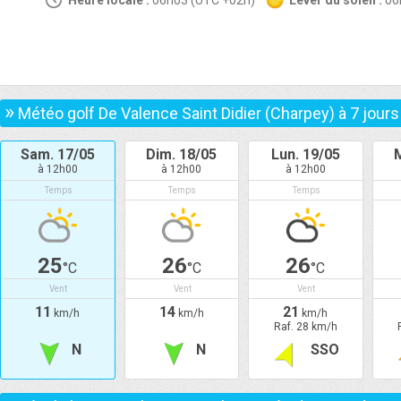
Heure locale :
06h03 (UTC +02h)
Lever du soleil :
0
»
Météo golf De Valence Saint Didier (Charpey) à
7
jours
Sam. 17/05
Dim. 18/05
Lun. 19/05
à 12h00
à 12h00
à 12h00
Temps
Temps
Temps
25
26
26
°C
°C
°C
Vent
Vent
Vent
11
14
21
km/h
km/h
km/h
Raf. 28 km/h
N
N
SSO