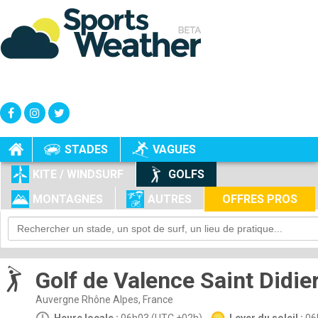
+
-
STADES
VAGUES
KITE / WINDSURF
GOLFS
MONTAGNES
AUTRES
OFFRES PROS
Golf de Valence Saint Didie
Auvergne Rhône Alpes, France