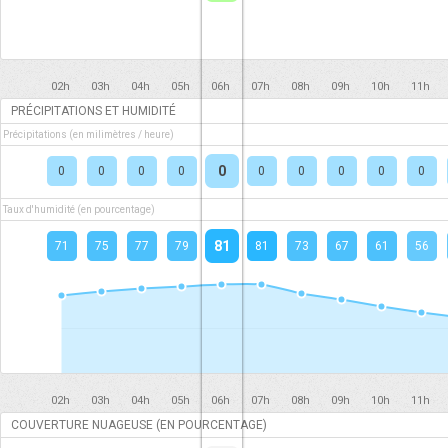
02h
03h
04h
05h
06h
07h
08h
09h
10h
11h
PRÉCIPITATIONS ET HUMIDITÉ
Précipitations (en milimètres / heure)
0
0
0
0
0
0
0
0
0
0
Taux d'humidité (en pourcentage)
81
71
75
77
79
81
73
67
61
56
02h
03h
04h
05h
06h
07h
08h
09h
10h
11h
COUVERTURE NUAGEUSE (EN POURCENTAGE)