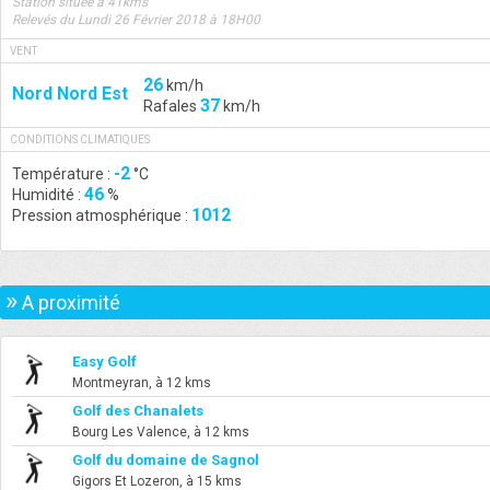
Station située à 41kms
Relevés du Lundi 26 Février 2018 à 18H00
VENT
26
km/h
Nord Nord Est
37
Rafales
km/h
CONDITIONS CLIMATIQUES
-2
Température :
°C
46
Humidité :
%
1012
Pression atmosphérique :
»
A proximité
Easy Golf
Montmeyran, à 12 kms
Golf des Chanalets
Bourg Les Valence, à 12 kms
Golf du domaine de Sagnol
Gigors Et Lozeron, à 15 kms