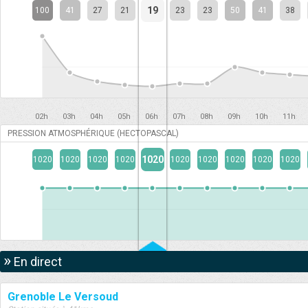
19
100
41
27
21
23
23
50
41
38
02h
03h
04h
05h
06h
07h
08h
09h
10h
11h
PRESSION ATMOSPHÉRIQUE (HECTOPASCAL)
1020
1020
1020
1020
1020
1020
1020
1020
1020
1020
»
En direct
Grenoble Le Versoud