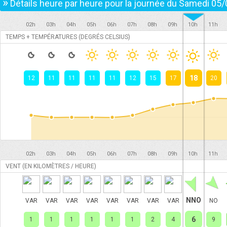
»
Détails heure par heure pour la journée du
Samedi 05/
02h
03h
04h
05h
06h
07h
08h
09h
10h
11h
TEMPS + TEMPÉRATURES (DEGRÉS CELSIUS)
18
12
11
11
11
11
12
15
17
20
02h
03h
04h
05h
06h
07h
08h
09h
10h
11h
VENT (EN KILOMÈTRES / HEURE)
NNO
VAR
VAR
VAR
VAR
VAR
VAR
VAR
VAR
NO
6
1
1
1
1
1
1
2
4
9