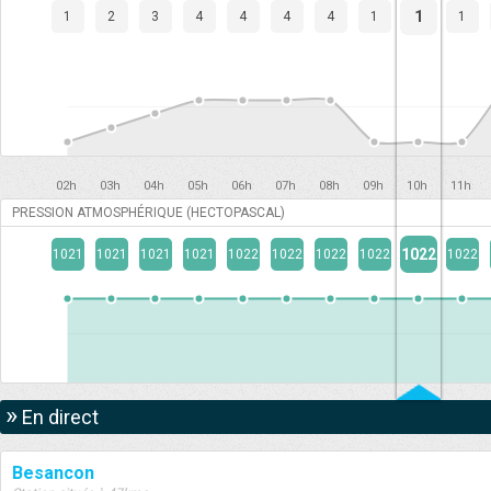
1
1
2
3
4
4
4
4
1
1
02h
03h
04h
05h
06h
07h
08h
09h
10h
11h
PRESSION ATMOSPHÉRIQUE (HECTOPASCAL)
1022
1021
1021
1021
1021
1022
1022
1022
1022
1022
»
En direct
Besancon