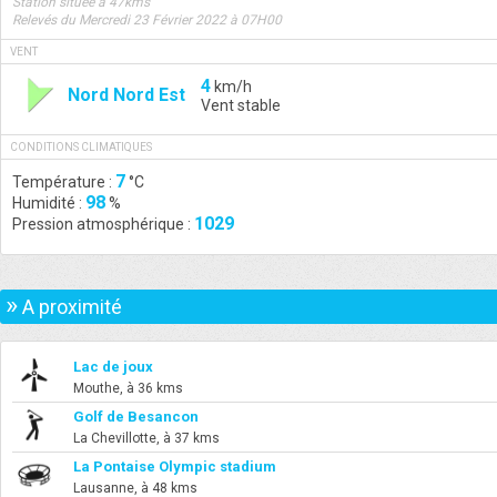
Station située à 47kms
Relevés du Mercredi 23 Février 2022 à 07H00
VENT
4
km/h
Nord Nord Est
Vent stable
CONDITIONS CLIMATIQUES
7
Température :
°C
98
Humidité :
%
1029
Pression atmosphérique :
»
A proximité
Lac de joux
Mouthe, à 36 kms
Golf de Besancon
La Chevillotte, à 37 kms
La Pontaise Olympic stadium
Lausanne, à 48 kms