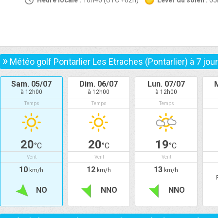
Heure locale :
10h46 (UTC +02h)
Lever du soleil :
0
»
Météo golf Pontarlier Les Etraches (Pontarlier) à
7
jou
Sam. 05/07
Dim. 06/07
Lun. 07/07
à 12h00
à 12h00
à 12h00
Temps
Temps
Temps
20
20
19
°C
°C
°C
Vent
Vent
Vent
10
12
13
km/h
km/h
km/h
NO
NNO
NNO