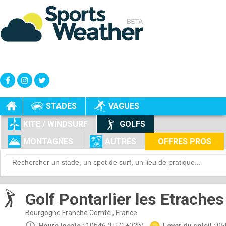
+
-
STADES
VAGUES
KITE / WINDSURF
GOLFS
MONTAGNES
AUTRES
OFFRES PROS
Golf Pontarlier les Etraches
Bourgogne Franche Comté , France