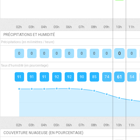
02h
03h
04h
05h
06h
07h
08h
09h
10h
11h
PRÉCIPITATIONS ET HUMIDITÉ
Précipitations (en milimètres / heure)
0
0
0
0
0
0
0
0
0
0
Taux d'humidité (en pourcentage)
61
91
91
91
92
92
90
85
74
54
02h
03h
04h
05h
06h
07h
08h
09h
10h
11h
COUVERTURE NUAGEUSE (EN POURCENTAGE)