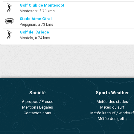
Golf Club de Montescot
Montescot, à 73 kms
Stade Aimé Giral
Perpignan, à 73 kms
Golf de l'Ariege
Montels, à 74 kms
Société
Sports Weather
À propos / Presse
Météo des stades
Mentions Légales
Météo du surf
Contactez-nous
Météo kitesurf / windsurf
Météo des golfs