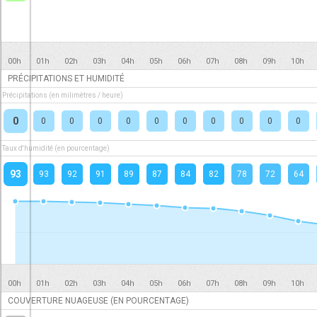
00h
01h
02h
03h
04h
05h
06h
07h
08h
09h
10h
PRÉCIPITATIONS ET HUMIDITÉ
Précipitations (en milimètres / heure)
0
0
0
0
0
0
0
0
0
0
0
Taux d'humidité (en pourcentage)
93
93
92
91
89
87
84
82
78
72
64
00h
01h
02h
03h
04h
05h
06h
07h
08h
09h
10h
COUVERTURE NUAGEUSE (EN POURCENTAGE)