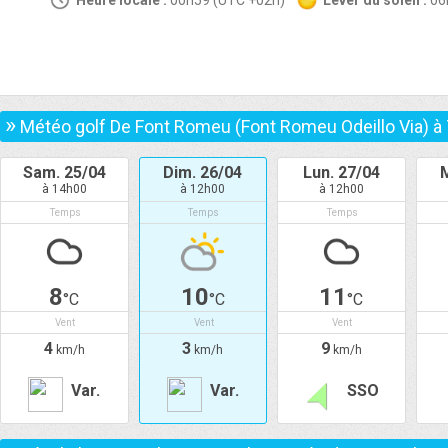
Heure locale :
00h59 (UTC +02h)
Lever du soleil :
0
»
Météo golf De Font Romeu (Font Romeu Odeillo Via) à
Sam. 25/04
Dim. 26/04
Lun. 27/04
à 14h00
à 12h00
à 12h00
Temps
Temps
Temps
8
10
11
°C
°C
°C
Vent
Vent
Vent
4
3
9
km/h
km/h
km/h
Var.
Var.
SSO