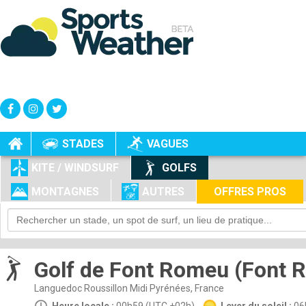
+
-
STADES
VAGUES
KITE / WINDSURF
GOLFS
MONTAGNES
AUTRES
OFFRES PROS
Golf de Font Romeu (Font R
Languedoc Roussillon Midi Pyrénées, France