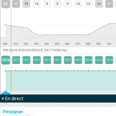
51
45
39
10
9
9
9
10
10
33
57
00h
01h
02h
03h
04h
05h
06h
07h
08h
09h
10h
PRESSION ATMOSPHÉRIQUE (HECTOPASCAL)
1016
1017
1017
1017
1017
1017
1017
1017
1016
1014
1014
»
En direct
Perpignan