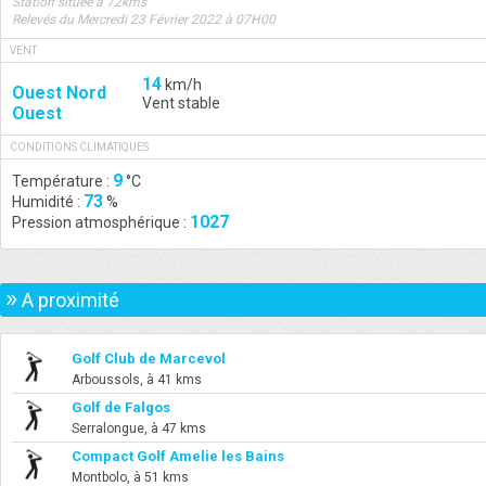
Station située à 72kms
Relevés du Mercredi 23 Février 2022 à 07H00
VENT
14
km/h
Ouest Nord
Vent stable
Ouest
CONDITIONS CLIMATIQUES
9
Température :
°C
73
Humidité :
%
1027
Pression atmosphérique :
»
A proximité
Golf Club de Marcevol
Arboussols, à 41 kms
Golf de Falgos
Serralongue, à 47 kms
Compact Golf Amelie les Bains
Montbolo, à 51 kms