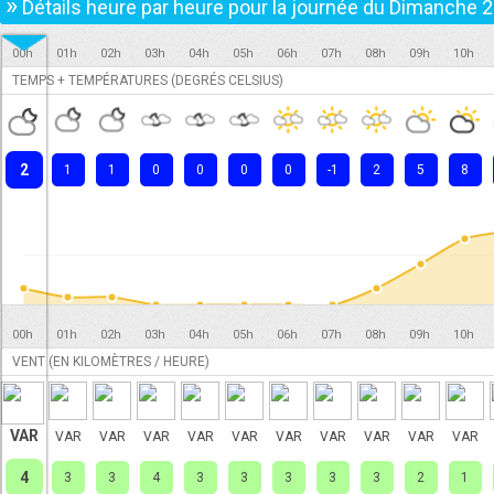
»
Détails heure par heure pour la journée du
Dimanche 2
00h
01h
02h
03h
04h
05h
06h
07h
08h
09h
10h
TEMPS + TEMPÉRATURES (DEGRÉS CELSIUS)
2
1
1
0
0
0
0
-1
2
5
8
00h
01h
02h
03h
04h
05h
06h
07h
08h
09h
10h
VENT (EN KILOMÈTRES / HEURE)
VAR
VAR
VAR
VAR
VAR
VAR
VAR
VAR
VAR
VAR
VAR
4
3
3
4
3
3
3
3
3
2
1