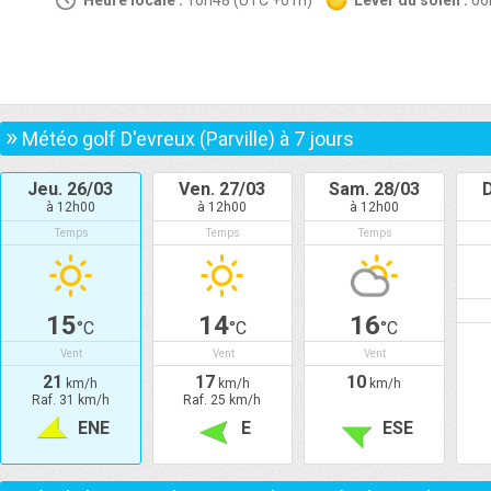
Heure locale :
16h48 (UTC +01h)
Lever du soleil :
0
»
Météo golf D'evreux (Parville) à
7
jours
Jeu. 26/03
Ven. 27/03
Sam. 28/03
à 12h00
à 12h00
à 12h00
Temps
Temps
Temps
15
14
16
°C
°C
°C
Vent
Vent
Vent
21
17
10
km/h
km/h
km/h
Raf. 31 km/h
Raf. 25 km/h
ENE
E
ESE