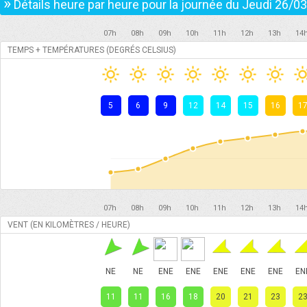
»
Détails heure par heure pour la journée du
Jeudi 26/03
07h
08h
09h
10h
11h
12h
13h
14
TEMPS + TEMPÉRATURES (DEGRÉS CELSIUS)
5
6
9
12
14
15
16
1
07h
08h
09h
10h
11h
12h
13h
14
VENT (EN KILOMÈTRES / HEURE)
NE
NE
ENE
ENE
ENE
ENE
ENE
EN
11
11
16
18
20
21
23
2