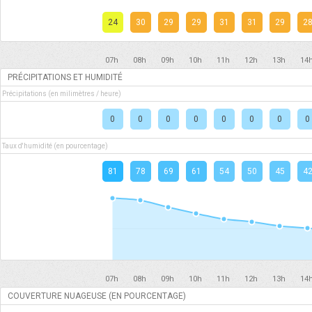
24
30
29
29
31
31
29
2
07h
08h
09h
10h
11h
12h
13h
14
PRÉCIPITATIONS ET HUMIDITÉ
Précipitations (en milimètres / heure)
0
0
0
0
0
0
0
0
Taux d'humidité (en pourcentage)
81
78
69
61
54
50
45
4
07h
08h
09h
10h
11h
12h
13h
14
COUVERTURE NUAGEUSE (EN POURCENTAGE)