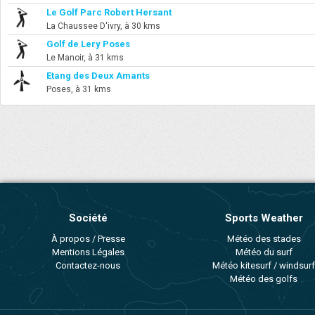
Le Golf Parc Robert Hersant
La Chaussee D'ivry, à 30 kms
Golf de Lery Poses
Le Manoir, à 31 kms
Etang des Deux Amants
Poses, à 31 kms
Société
Sports Weather
À propos / Presse
Météo des stades
Mentions Légales
Météo du surf
Contactez-nous
Météo kitesurf / windsurf
Météo des golfs