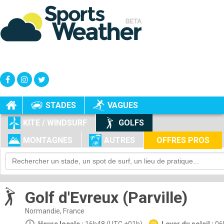
+
-
STADES
VAGUES
KITE / WINDSURF
GOLFS
MONTAGNES
AUTRES
OFFRES PROS
Golf d'Evreux (Parville)
Normandie, France