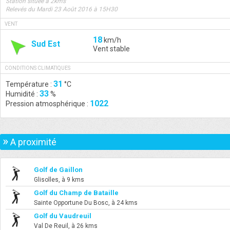
Station située à 2kms
Relevés du Mardi 23 Août 2016 à 15H30
VENT
18
km/h
Sud Est
Vent stable
CONDITIONS CLIMATIQUES
31
Température :
°C
33
Humidité :
%
1022
Pression atmosphérique :
»
A proximité
Golf de Gaillon
Glisolles, à 9 kms
Golf du Champ de Bataille
Sainte Opportune Du Bosc, à 24 kms
Golf du Vaudreuil
Val De Reuil, à 26 kms