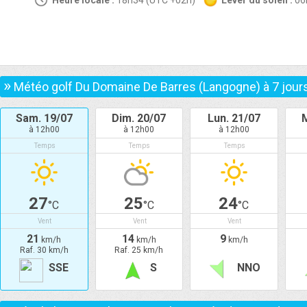
Heure locale :
18h34 (UTC +02h)
Lever du soleil :
0
»
Météo golf Du Domaine De Barres (Langogne) à
7
jour
Sam. 19/07
Dim. 20/07
Lun. 21/07
à 12h00
à 12h00
à 12h00
Temps
Temps
Temps
27
25
24
°C
°C
°C
Vent
Vent
Vent
21
14
9
km/h
km/h
km/h
Raf. 30 km/h
Raf. 25 km/h
SSE
S
NNO