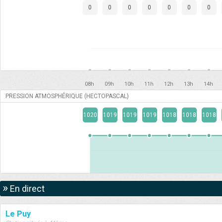
0
0
0
0
0
0
0
08h
09h
10h
11h
12h
13h
14h
PRESSION ATMOSPHÉRIQUE (HECTOPASCAL)
1020
1019
1019
1019
1018
1018
1018
»
En direct
Le Puy