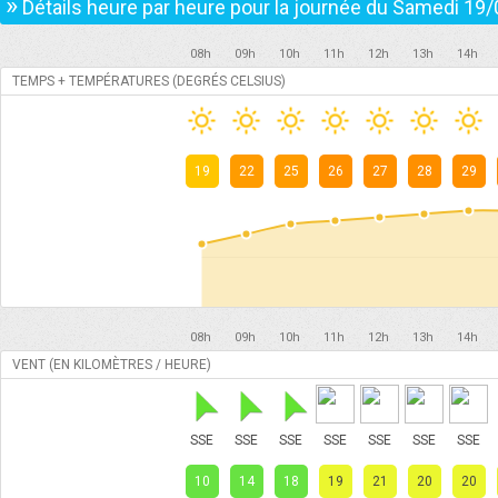
»
Détails heure par heure pour la journée du
Samedi 19/
08h
09h
10h
11h
12h
13h
14h
TEMPS + TEMPÉRATURES (DEGRÉS CELSIUS)
19
22
25
26
27
28
29
08h
09h
10h
11h
12h
13h
14h
VENT (EN KILOMÈTRES / HEURE)
SSE
SSE
SSE
SSE
SSE
SSE
SSE
10
14
18
19
21
20
20