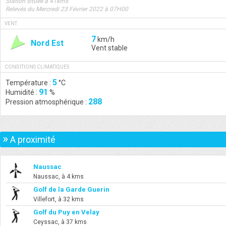
Station située à 41kms
Relevés du Mercredi 23 Février 2022 à 07H00
VENT
7
km/h
Nord Est
Vent stable
CONDITIONS CLIMATIQUES
5
Température :
°C
91
Humidité :
%
288
Pression atmosphérique :
»
A proximité
Naussac
Naussac, à 4 kms
Golf de la Garde Guerin
Villefort, à 32 kms
Golf du Puy en Velay
Ceyssac, à 37 kms