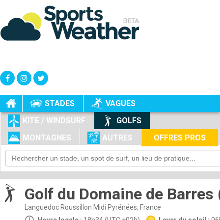
+
-
STADES
VAGUES
KITE / WINDSURF
GOLFS
MONTAGNES
AUTRES
OFFRES PROS
Golf du Domaine de Barres
Languedoc Roussillon Midi Pyrénées, France