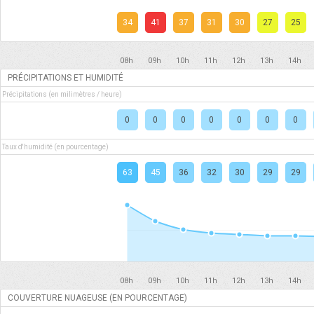
34
41
37
31
30
27
25
08h
09h
10h
11h
12h
13h
14h
PRÉCIPITATIONS ET HUMIDITÉ
Précipitations (en milimètres / heure)
0
0
0
0
0
0
0
Taux d'humidité (en pourcentage)
63
45
36
32
30
29
29
08h
09h
10h
11h
12h
13h
14h
COUVERTURE NUAGEUSE (EN POURCENTAGE)