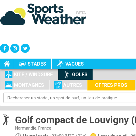
+
-
STADES
VAGUES
KITE / WINDSURF
GOLFS
MONTAGNES
AUTRES
OFFRES PROS
Golf compact de Louvigny (
Normandie, France