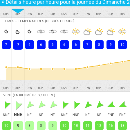
»
Détails heure par heure pour la journée du
Dimanche 2
00h
01h
02h
03h
04h
05h
06h
07h
08h
09h
10h
TEMPS + TEMPÉRATURES (DEGRÉS CELSIUS)
7
7
6
6
6
6
6
7
8
9
10
00h
01h
02h
03h
04h
05h
06h
07h
08h
09h
10h
VENT (EN KILOMÈTRES / HEURE)
NNE
NNE
NE
NE
NE
NNE
NNE
NE
NE
ENE
ENE
9
10
8
8
9
10
10
11
12
16
18