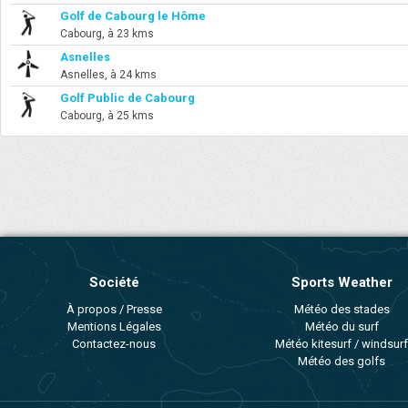
Golf de Cabourg le Hôme
Cabourg, à 23 kms
Asnelles
Asnelles, à 24 kms
Golf Public de Cabourg
Cabourg, à 25 kms
Société
Sports Weather
À propos / Presse
Météo des stades
Mentions Légales
Météo du surf
Contactez-nous
Météo kitesurf / windsurf
Météo des golfs