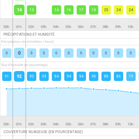
14
13
14
16
17
18
25
24
24
00h
01h
02h
03h
04h
05h
06h
07h
08h
09h
10h
PRÉCIPITATIONS ET HUMIDITÉ
Précipitations (en milimètres / heure)
0
0
0
0
0
0
0
0
0
0
0
Taux d'humidité (en pourcentage)
92
91
93
93
94
94
94
90
88
85
79
00h
01h
02h
03h
04h
05h
06h
07h
08h
09h
10h
COUVERTURE NUAGEUSE (EN POURCENTAGE)