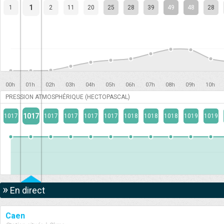
1
1
2
11
20
25
28
39
49
48
28
00h
01h
02h
03h
04h
05h
06h
07h
08h
09h
10h
PRESSION ATMOSPHÉRIQUE (HECTOPASCAL)
1017
1017
1017
1017
1017
1017
1018
1018
1018
1019
1019
»
En direct
Caen