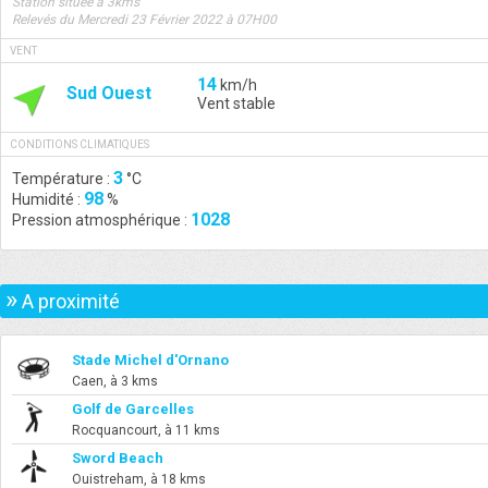
Station située à 3kms
Relevés du Mercredi 23 Février 2022 à 07H00
VENT
14
km/h
Sud Ouest
Vent stable
CONDITIONS CLIMATIQUES
3
Température :
°C
98
Humidité :
%
1028
Pression atmosphérique :
»
A proximité
Stade Michel d'Ornano
Caen, à 3 kms
Golf de Garcelles
Rocquancourt, à 11 kms
Sword Beach
Ouistreham, à 18 kms