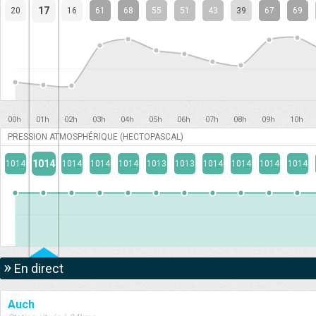
17
20
16
61
68
55
51
43
39
67
69
00h
01h
02h
03h
04h
05h
06h
07h
08h
09h
10h
PRESSION ATMOSPHÉRIQUE (HECTOPASCAL)
1014
1014
1014
1014
1014
1013
1013
1014
1014
1014
1014
»
En direct
Auch