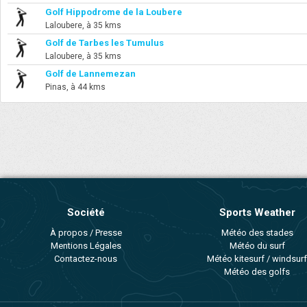
Golf Hippodrome de la Loubere
Laloubere, à 35 kms
Golf de Tarbes les Tumulus
Laloubere, à 35 kms
Golf de Lannemezan
Pinas, à 44 kms
Société
Sports Weather
À propos / Presse
Météo des stades
Mentions Légales
Météo du surf
Contactez-nous
Météo kitesurf / windsurf
Météo des golfs