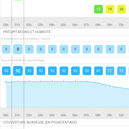
15
19
20
00h
01h
02h
03h
04h
05h
06h
07h
08h
09h
10h
PRÉCIPITATIONS ET HUMIDITÉ
Précipitations (en milimètres / heure)
0
0
0
0
0
0
0
0
0
0
0
Taux d'humidité (en pourcentage)
92
90
92
92
92
92
92
92
87
77
70
00h
01h
02h
03h
04h
05h
06h
07h
08h
09h
10h
COUVERTURE NUAGEUSE (EN POURCENTAGE)