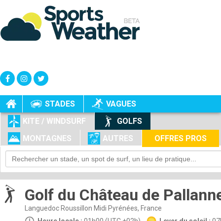
+
-
STADES
VAGUES
KITE / WINDSURF
GOLFS
MONTAGNES
AUTRES
OFFRES PROS
Golf du Château de Pallanne
Languedoc Roussillon Midi Pyrénées, France