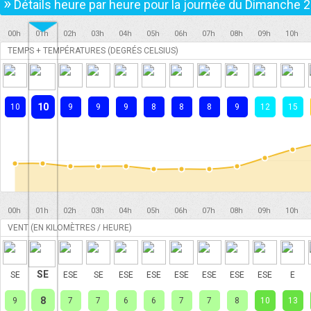
»
Détails heure par heure pour la journée du
Dimanche 2
00h
01h
02h
03h
04h
05h
06h
07h
08h
09h
10h
TEMPS + TEMPÉRATURES (DEGRÉS CELSIUS)
10
10
9
9
9
8
8
8
9
12
15
00h
01h
02h
03h
04h
05h
06h
07h
08h
09h
10h
VENT (EN KILOMÈTRES / HEURE)
SE
SE
ESE
SE
ESE
ESE
ESE
ESE
ESE
ESE
E
8
9
7
7
6
6
7
7
8
10
13