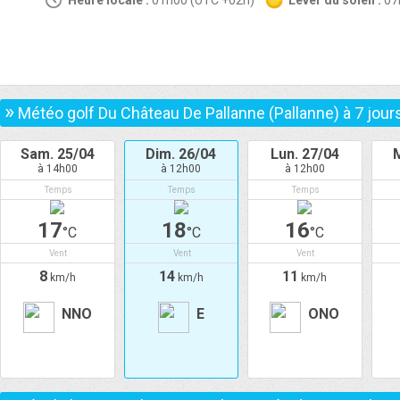
Heure locale :
01h00 (UTC +02h)
Lever du soleil :
0
»
Météo golf Du Château De Pallanne (Pallanne) à
7
jour
Sam. 25/04
Dim. 26/04
Lun. 27/04
à 14h00
à 12h00
à 12h00
Temps
Temps
Temps
17
18
16
°C
°C
°C
Vent
Vent
Vent
8
14
11
km/h
km/h
km/h
NNO
E
ONO