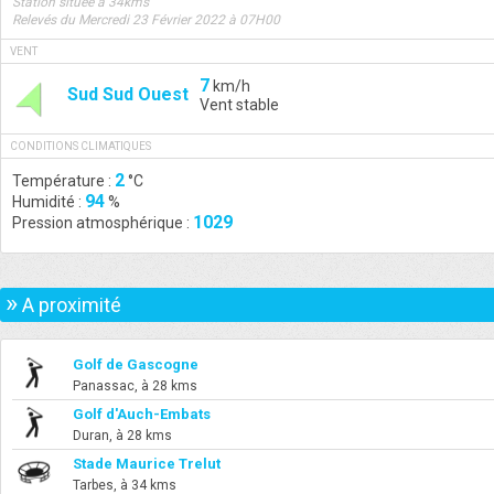
Station située à 34kms
Relevés du Mercredi 23 Février 2022 à 07H00
VENT
7
km/h
Sud Sud Ouest
Vent stable
CONDITIONS CLIMATIQUES
2
Température :
°C
94
Humidité :
%
1029
Pression atmosphérique :
»
A proximité
Golf de Gascogne
Panassac, à 28 kms
Golf d'Auch-Embats
Duran, à 28 kms
Stade Maurice Trelut
Tarbes, à 34 kms