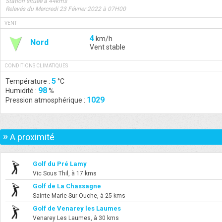
Station située à 44kms
Relevés du Mercredi 23 Février 2022 à 07H00
VENT
4
km/h
Nord
Vent stable
CONDITIONS CLIMATIQUES
5
Température :
°C
98
Humidité :
%
1029
Pression atmosphérique :
»
A proximité
Golf du Pré Lamy
Vic Sous Thil, à 17 kms
Golf de La Chassagne
Sainte Marie Sur Ouche, à 25 kms
Golf de Venarey les Laumes
Venarey Les Laumes, à 30 kms