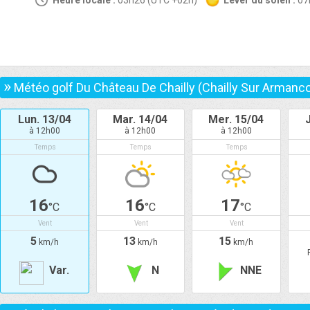
Heure locale :
03h26 (UTC +02h)
Lever du soleil :
0
»
Météo golf Du Château De Chailly (Chailly Sur Armanc
Lun. 13/04
Mar. 14/04
Mer. 15/04
à 12h00
à 12h00
à 12h00
Temps
Temps
Temps
16
16
17
°C
°C
°C
Vent
Vent
Vent
5
13
15
km/h
km/h
km/h
Var.
N
NNE