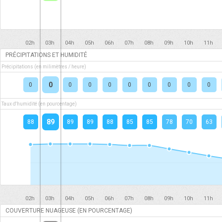
02h
03h
04h
05h
06h
07h
08h
09h
10h
11h
PRÉCIPITATIONS ET HUMIDITÉ
Précipitations (en milimètres / heure)
0
0
0
0
0
0
0
0
0
0
Taux d'humidité (en pourcentage)
89
88
89
89
88
85
85
78
70
63
02h
03h
04h
05h
06h
07h
08h
09h
10h
11h
COUVERTURE NUAGEUSE (EN POURCENTAGE)