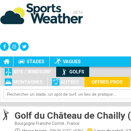
+
-
STADES
VAGUES
KITE / WINDSURF
GOLFS
MONTAGNES
AUTRES
OFFRES PROS
Golf du Château de Chailly 
Bourgogne Franche Comté , France