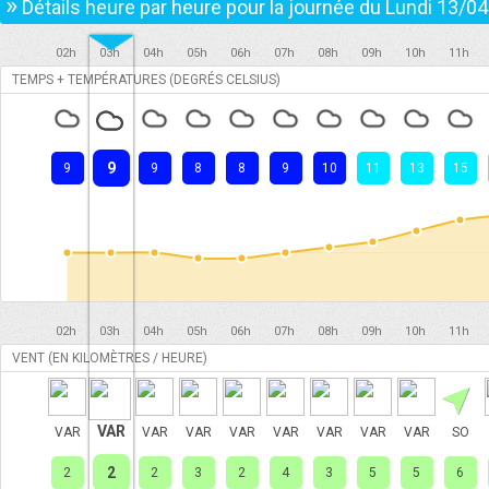
»
Détails heure par heure pour la journée du
Lundi 13/04
02h
03h
04h
05h
06h
07h
08h
09h
10h
11h
TEMPS + TEMPÉRATURES (DEGRÉS CELSIUS)
9
9
9
8
8
9
10
11
13
15
02h
03h
04h
05h
06h
07h
08h
09h
10h
11h
VENT (EN KILOMÈTRES / HEURE)
VAR
VAR
VAR
VAR
VAR
VAR
VAR
VAR
VAR
SO
2
2
2
3
2
4
3
5
5
6