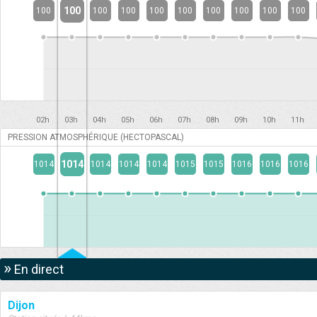
100
100
100
100
100
100
100
100
100
100
02h
03h
04h
05h
06h
07h
08h
09h
10h
11h
PRESSION ATMOSPHÉRIQUE (HECTOPASCAL)
1014
1014
1014
1014
1014
1015
1015
1016
1016
1016
»
En direct
Dijon