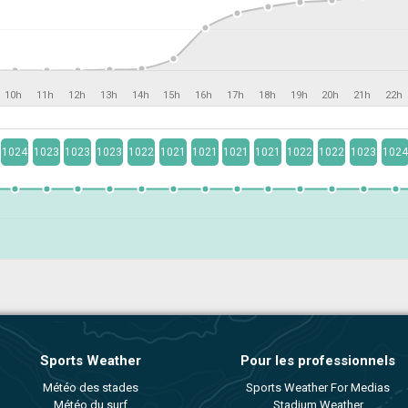
10h
11h
12h
13h
14h
15h
16h
17h
18h
19h
20h
21h
22h
1024
1023
1023
1023
1022
1021
1021
1021
1021
1022
1022
1023
1024
Sports Weather
Pour les professionnels
Météo des stades
Sports Weather For Medias
Météo du surf
Stadium Weather