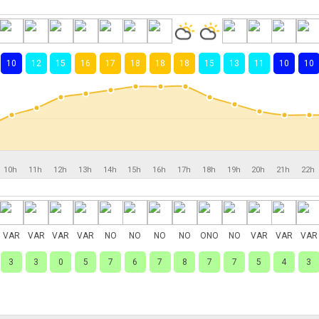
10
12
15
16
17
18
18
18
15
13
11
10
10
10h
11h
12h
13h
14h
15h
16h
17h
18h
19h
20h
21h
22h
VAR
VAR
VAR
VAR
NO
NO
NO
NO
ONO
NO
VAR
VAR
VAR
3
3
0
5
7
6
7
8
7
7
5
4
3