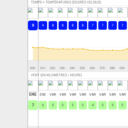
TEMPS + TEMPÉRATURES (DEGRÉS CELSIUS)
9
9
8
8
8
8
7
7
7
7
00h
01h
02h
03h
04h
05h
06h
07h
08h
09h
VENT (EN KILOMÈTRES / HEURE)
ENE
ENE
VAR
VAR
VAR
VAR
VAR
VAR
VAR
VAR
7
6
5
5
5
5
4
5
5
5