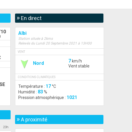
»
En direct
/10
Albi
0
Station située à 2kms
Relevés du Lundi 20 Septembre 2021 à 13H00
VENT
C
7
km/h
Nord
Vent stable
h
CONDITIONS CLIMATIQUES
SE
17
Température :
°C
83
Humidité :
%
1021
Pression atmosphérique :
»
A proximité
23h