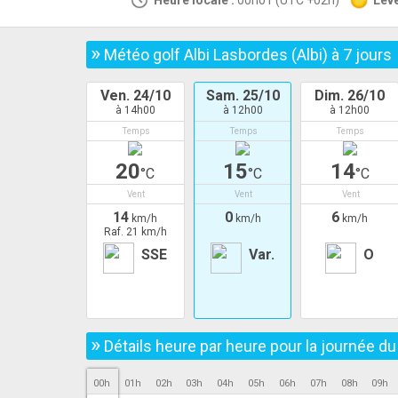
Heure locale :
00h01 (UTC +02h)
Leve
»
Météo golf Albi Lasbordes (Albi) à
7
jours
Ven. 24/10
Sam. 25/10
Dim. 26/10
à 14h00
à 12h00
à 12h00
Temps
Temps
Temps
20
15
14
°C
°C
°C
Vent
Vent
Vent
14
0
6
km/h
km/h
km/h
Raf. 21 km/h
SSE
Var.
O
»
Détails heure par heure pour la journée d
00h
01h
02h
03h
04h
05h
06h
07h
08h
09h