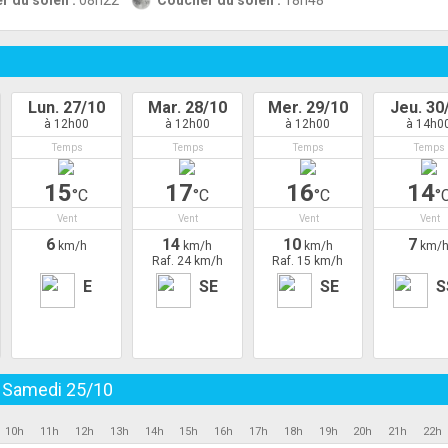
r du soleil :
08h22
Coucher du soleil :
18h48
Lun. 27/10
Mar. 28/10
Mer. 29/10
Jeu. 30
à 12h00
à 12h00
à 12h00
à 14h0
Temps
Temps
Temps
Temps
15
17
16
14
°C
°C
°C
°
Vent
Vent
Vent
Vent
6
14
10
7
km/h
km/h
km/h
km/
Raf. 24 km/h
Raf. 15 km/h
E
SE
SE
S
u
Samedi 25/10
10h
11h
12h
13h
14h
15h
16h
17h
18h
19h
20h
21h
22h