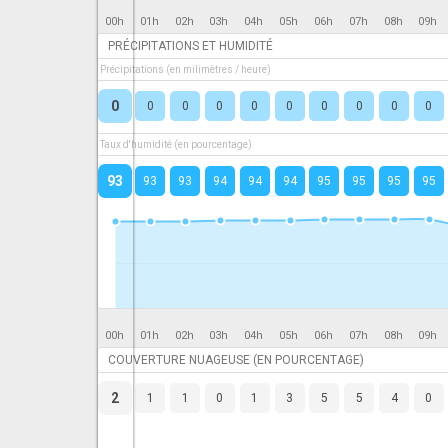
00h
01h
02h
03h
04h
05h
06h
07h
08h
09h
PRÉCIPITATIONS ET HUMIDITÉ
Précipitations (en milimètres / heure)
0
0
0
0
0
0
0
0
0
0
Taux d'humidité (en pourcentage)
93
93
93
94
94
94
95
95
95
95
00h
01h
02h
03h
04h
05h
06h
07h
08h
09h
COUVERTURE NUAGEUSE (EN POURCENTAGE)
2
1
1
0
1
3
5
5
4
0