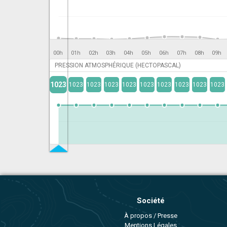
00h
01h
02h
03h
04h
05h
06h
07h
08h
09h
PRESSION ATMOSPHÉRIQUE (HECTOPASCAL)
1023
1023
1023
1023
1023
1023
1023
1023
1023
1023
Société
À propos / Presse
Mentions Légales