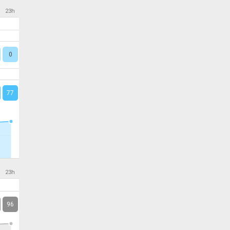
23h
0
77
23h
96