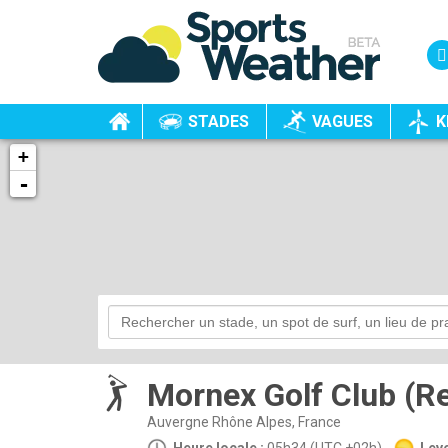
STADES
VAGUES
K
+
-
Mornex Golf Club (Re
Auvergne Rhône Alpes, France