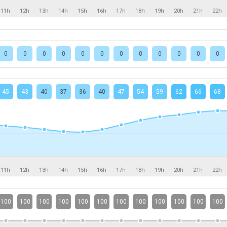
11h
12h
13h
14h
15h
16h
17h
18h
19h
20h
21h
22h
0
0
0
0
0
0
0
0
0
0
0
0
45
43
40
37
36
40
47
54
59
62
66
68
11h
12h
13h
14h
15h
16h
17h
18h
19h
20h
21h
22h
100
100
100
100
100
100
100
100
100
100
100
100