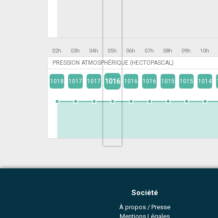
02h
03h
04h
05h
06h
07h
08h
09h
10h
PRESSION ATMOSPHÉRIQUE (HECTOPASCAL)
1016
1018
1017
1017
1016
1016
1015
1015
1014
Société
À propos / Presse
Mentions Légales