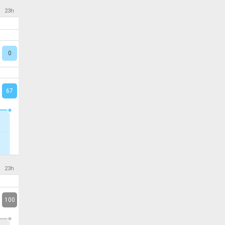
23h
0
67
23h
100