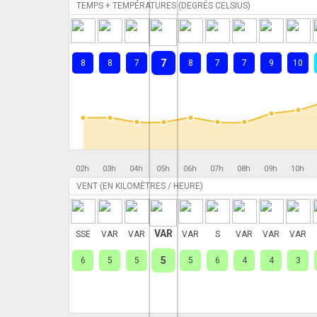
TEMPS + TEMPÉRATURES (DEGRÉS CELSIUS)
7
8
8
7
8
7
7
9
10
02h
03h
04h
05h
06h
07h
08h
09h
10h
VENT (EN KILOMÈTRES / HEURE)
VAR
SSE
VAR
VAR
VAR
S
VAR
VAR
VAR
5
6
5
5
5
6
4
4
3