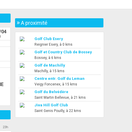
»
A proximité
/04
0
Golf Club Esery
Reignier Esery, à 0 kms
Golf et Country Club de Bossey
Bossey, à 6 kms
Golf de Machilly
Machilly, à 15 kms
h
Centre entr. Golf du Leman
NE
Veigy Foncenex, à 15 kms
Golf du Belvédère
Saint Martin Bellevue, à 21 kms
Jiva Hill Golf Club
Saint Genis Pouilly, à 22 kms
23h