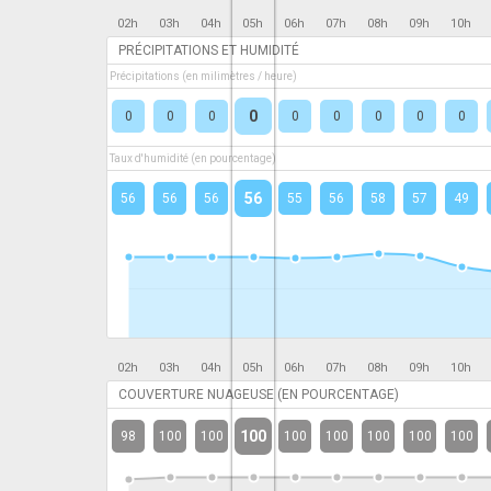
02h
03h
04h
05h
06h
07h
08h
09h
10h
PRÉCIPITATIONS ET HUMIDITÉ
Précipitations (en milimètres / heure)
0
0
0
0
0
0
0
0
0
Taux d'humidité (en pourcentage)
56
56
56
56
55
56
58
57
49
02h
03h
04h
05h
06h
07h
08h
09h
10h
COUVERTURE NUAGEUSE (EN POURCENTAGE)
100
98
100
100
100
100
100
100
100