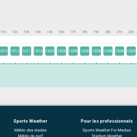
11h
12h
13h
14h
15h
16h
17h
18h
19h
20h
21h
22h
1013
1012
1011
1010
1009
1008
1008
1008
1008
1008
1008
1009
Sports Weather
Pour les professionnels
Météo des stades
Sports Weather For Medias
Météo du surf
Stadium Weather