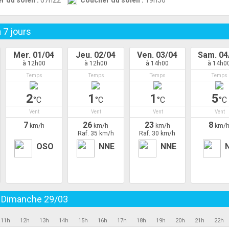
r du soleil :
07h22
Coucher du soleil :
19h56
à
7
jours
Mer. 01/04
Jeu. 02/04
Ven. 03/04
Sam. 04
à 12h00
à 12h00
à 14h00
à 14h0
Temps
Temps
Temps
Temps
2
1
1
5
°C
°C
°C
°C
Vent
Vent
Vent
Vent
7
26
23
8
km/h
km/h
km/h
km/
Raf. 35 km/h
Raf. 30 km/h
OSO
NNE
NNE
u
Dimanche 29/03
11h
12h
13h
14h
15h
16h
17h
18h
19h
20h
21h
22h