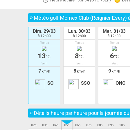
Heure locale :
05h34 (UTC +02h)
Leve
»
Météo golf Mornex Club (Reignier Esery) 
Dim. 29/03
Lun. 30/03
Mar. 31/03
à 12h00
à 12h00
à 12h00
Temps
Temps
Temps
13
8
6
°C
°C
°C
Vent
Vent
Vent
7
8
9
km/h
km/h
km/h
SO
SSO
ONO
»
Détails heure par heure pour la journée d
02h
03h
04h
05h
06h
07h
08h
09h
10h