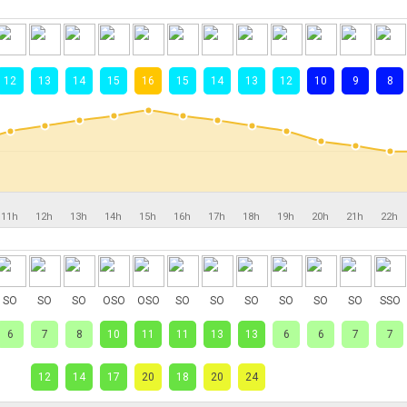
12
13
14
15
16
15
14
13
12
10
9
8
11h
12h
13h
14h
15h
16h
17h
18h
19h
20h
21h
22h
SO
SO
SO
OSO
OSO
SO
SO
SO
SO
SO
SO
SSO
6
7
8
10
11
11
13
13
6
6
7
7
12
14
17
20
18
20
24