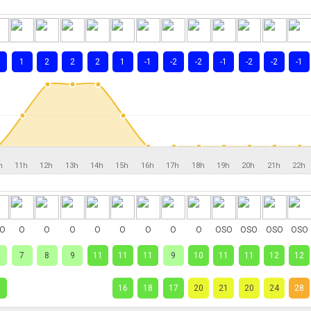
1
2
2
2
1
-1
-2
-2
-1
-2
-2
-1
h
11h
12h
13h
14h
15h
16h
17h
18h
19h
20h
21h
22h
O
O
O
O
O
O
O
O
O
OSO
OSO
OSO
OSO
7
8
9
11
11
11
9
10
11
11
12
12
1
16
18
17
20
21
20
24
28