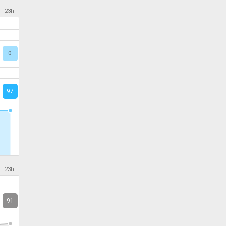
23h
0
97
23h
91