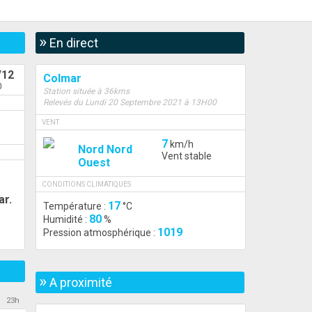
»
En direct
/12
Colmar
0
Station située à 36kms
Relevés du Lundi 20 Septembre 2021 à 13H00
VENT
7
km/h
Nord Nord
Vent stable
Ouest
h
CONDITIONS CLIMATIQUES
ar.
17
Température :
°C
80
Humidité :
%
1019
Pression atmosphérique :
»
A proximité
23h