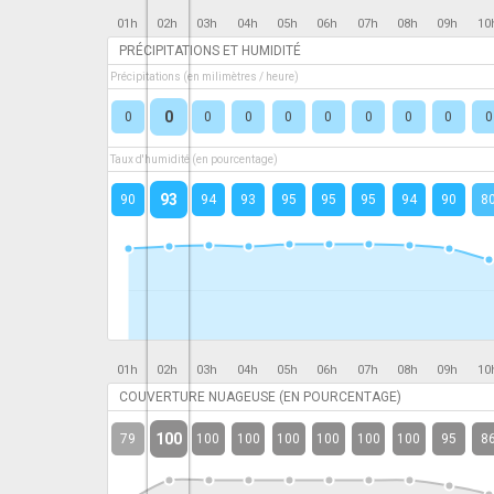
01h
02h
03h
04h
05h
06h
07h
08h
09h
10
PRÉCIPITATIONS ET HUMIDITÉ
Précipitations (en milimètres / heure)
0
0
0
0
0
0
0
0
0
0
Taux d'humidité (en pourcentage)
93
90
94
93
95
95
95
94
90
8
01h
02h
03h
04h
05h
06h
07h
08h
09h
10
COUVERTURE NUAGEUSE (EN POURCENTAGE)
100
79
100
100
100
100
100
100
95
8