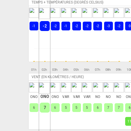
TEMPS + TEMPÉRATURES (DEGRÉS CELSIUS)
-2
-1
-2
-1
-2
-2
-2
-3
-2
0
01h
02h
03h
04h
05h
06h
07h
08h
09h
10
VENT (EN KILOMÈTRES / HEURE)
ONO
ONO
ONO
VAR
VAR
VAR
NO
NO
NO
ON
7
6
6
5
5
5
6
7
7
6
1