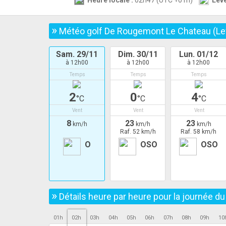
Heure locale :
02h47 (UTC +01h)
Leve
»
Météo golf De Rougemont Le Chateau (Le
Sam. 29/11
Dim. 30/11
Lun. 01/12
à 12h00
à 12h00
à 12h00
Temps
Temps
Temps
2
0
4
°C
°C
°C
Vent
Vent
Vent
8
23
23
km/h
km/h
km/h
Raf. 52 km/h
Raf. 58 km/h
O
OSO
OSO
»
Détails heure par heure pour la journée d
01h
02h
03h
04h
05h
06h
07h
08h
09h
10