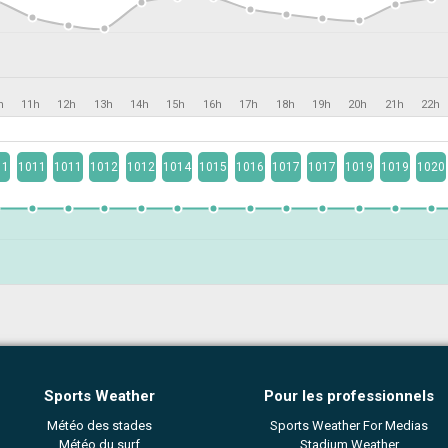
h
11h
12h
13h
14h
15h
16h
17h
18h
19h
20h
21h
22h
11
1011
1011
1012
1012
1014
1015
1016
1017
1017
1019
1019
1020
Sports Weather
Pour les professionnels
Météo des stades
Sports Weather For Medias
Météo du surf
Stadium Weather