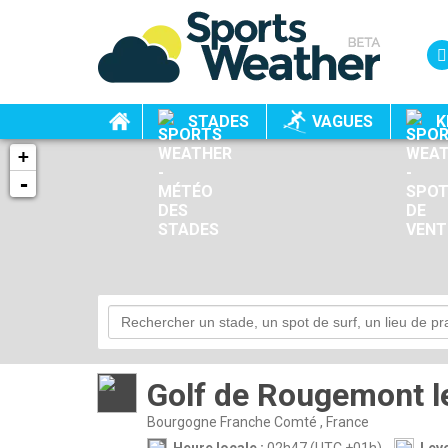
STADES
VAGUES
K
+
-
Golf de Rougemont l
Bourgogne Franche Comté , France