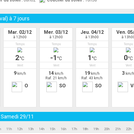
r du soleil :
08h02
Coucher du soleil :
16h38
val) à
7
jours
Mar. 02/12
Mer. 03/12
Jeu. 04/12
Ven. 05
à 12h00
à 12h00
à 13h00
à 13h0
Temps
Temps
Temps
Temps
2
-1
1
0
°C
°C
°C
°C
Vent
Vent
Vent
Vent
9
14
19
3
km/h
km/h
km/h
km/
Raf. 21 km/h
Raf. 43 km/h
O
SO
SO
V
u
Samedi 29/11
h
11h
12h
13h
14h
15h
16h
17h
18h
19h
20h
21h
22h