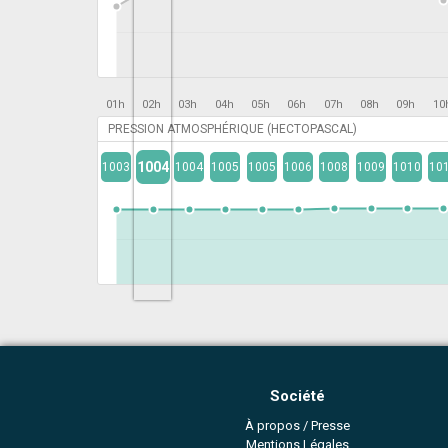
01h
02h
03h
04h
05h
06h
07h
08h
09h
10
PRESSION ATMOSPHÉRIQUE (HECTOPASCAL)
1004
1003
1004
1005
1005
1006
1008
1009
1010
10
Société
À propos / Presse
Mentions Légales