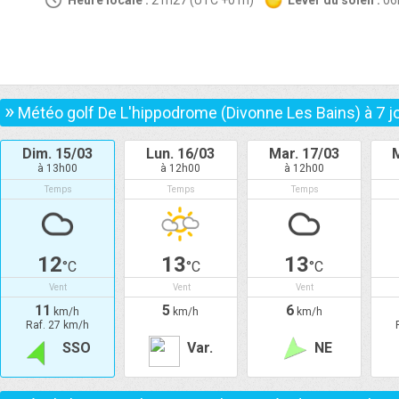
Heure locale :
21h27 (UTC +01h)
Lever du soleil :
0
»
Météo golf De L'hippodrome (Divonne Les Bains) à
7
j
Dim. 15/03
Lun. 16/03
Mar. 17/03
M
à 13h00
à 12h00
à 12h00
Temps
Temps
Temps
12
13
13
°C
°C
°C
Vent
Vent
Vent
11
5
6
km/h
km/h
km/h
Raf. 27 km/h
SSO
Var.
NE