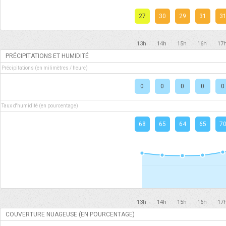
27
30
29
31
3
13h
14h
15h
16h
17
PRÉCIPITATIONS ET HUMIDITÉ
Précipitations (en milimètres / heure)
0
0
0
0
0
Taux d'humidité (en pourcentage)
68
65
64
65
7
13h
14h
15h
16h
17
COUVERTURE NUAGEUSE (EN POURCENTAGE)