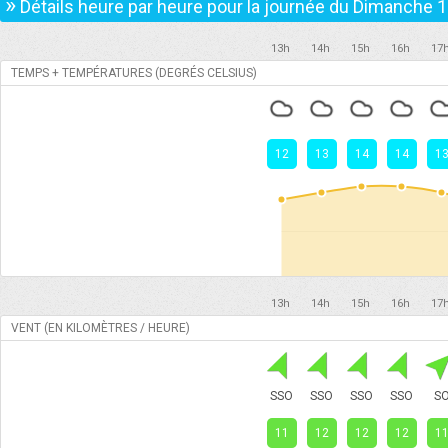
»
Détails heure par heure pour la journée du
Dimanche 1
13h
14h
15h
16h
17
TEMPS + TEMPÉRATURES (DEGRÉS CELSIUS)
12
13
14
14
1
13h
14h
15h
16h
17
VENT (EN KILOMÈTRES / HEURE)
SSO
SSO
SSO
SSO
S
11
12
12
12
1