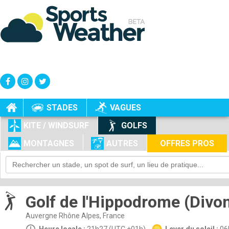
+
-
STADES
VAGUES
KITE / WINDSURF
GOLFS
MONTAGNES
AUTRES
OFFRES PROS
Golf de l'Hippodrome (Divo
Auvergne Rhône Alpes, France