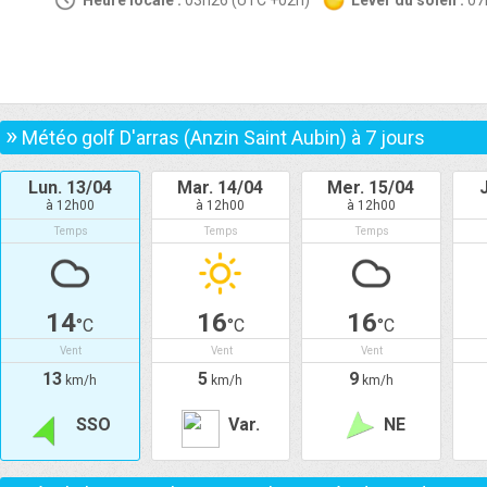
Heure locale :
03h26 (UTC +02h)
Lever du soleil :
0
»
Météo golf D'arras (Anzin Saint Aubin) à
7
jours
Lun. 13/04
Mar. 14/04
Mer. 15/04
à 12h00
à 12h00
à 12h00
Temps
Temps
Temps
14
16
16
°C
°C
°C
Vent
Vent
Vent
13
5
9
km/h
km/h
km/h
SSO
Var.
NE