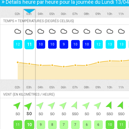
»
Détails heure par heure pour la journée du
Lundi 13/04
02h
03h
04h
05h
06h
07h
08h
09h
10h
11h
TEMPS + TEMPÉRATURES (DEGRÉS CELSIUS)
11
12
10
10
9
10
10
12
13
13
02h
03h
04h
05h
06h
07h
08h
09h
10h
11h
VENT (EN KILOMÈTRES / HEURE)
SO
SO
SO
SO
SO
SSO
SO
SO
SSO
SSO
10
11
9
8
7
7
6
6
10
11