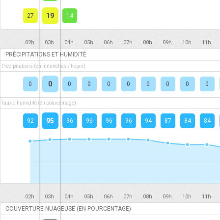
19
27
14
02h
03h
04h
05h
06h
07h
08h
09h
10h
11h
PRÉCIPITATIONS ET HUMIDITÉ
Précipitations (en milimètres / heure)
0
0
0
0
0
0
0
0
0
0
Taux d'humidité (en pourcentage)
95
92
96
96
96
96
94
87
84
84
02h
03h
04h
05h
06h
07h
08h
09h
10h
11h
COUVERTURE NUAGEUSE (EN POURCENTAGE)