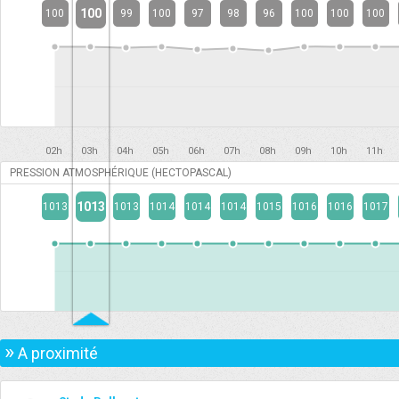
100
100
99
100
97
98
96
100
100
100
02h
03h
04h
05h
06h
07h
08h
09h
10h
11h
PRESSION ATMOSPHÉRIQUE (HECTOPASCAL)
1013
1013
1013
1014
1014
1014
1015
1016
1016
1017
»
A proximité